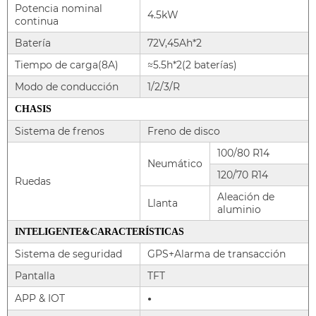
Potencia nominal
4.5kW
continua
Batería
72V,45Ah*2
Tiempo de carga(8A)
≈5.5h*2(2 baterías)
Modo de conducción
1/2/3/R
CHASIS
Sistema de frenos
Freno de disco
100/80 R14
Neumático
120/70 R14
Ruedas
Aleación de
Llanta
aluminio
INTELIGENTE&CARACTERÍSTICAS
Sistema de seguridad
GPS+Alarma de transacción
Pantalla
TFT
APP & IOT
●