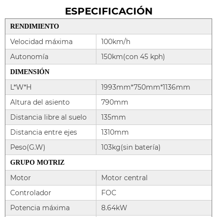
ESPECIFICACIÓN
RENDIMIENTO
Velocidad máxima
100km/h
Autonomía
150km(con 45 kph)
DIMENSIÓN
L*W*H
1993mm*750mm*1136mm
Altura del asiento
790mm
Distancia libre al suelo
135mm
Distancia entre ejes
1310mm
Peso(G.W)
103kg(sin batería)
GRUPO MOTRIZ
Motor
Motor central
Controlador
FOC
Potencia máxima
8.64kW