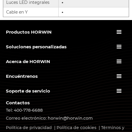
Luces LED integrales
●
Cable en Y
●

Productos HORWIN

Soluciones personalizadas

Acerca de HORWIN

Encuéntrenos

Soporte de servicio
Contactos
Tel: 400-778-6688
Correo electrónico: horwin@horwin.com
Política de privacidad
|
Política de cookies
|
Términos y