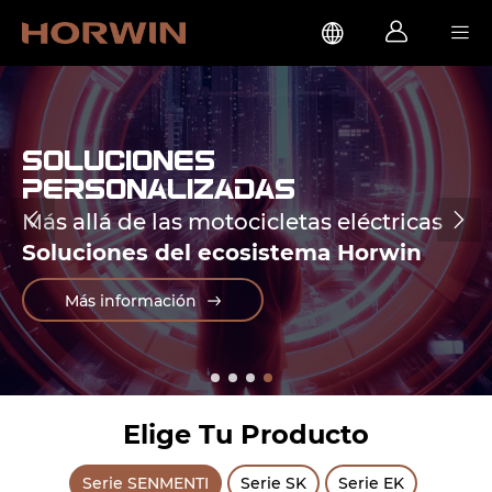



Soluciones
personalizadas
Más allá de las motocicletas eléctricas


Soluciones del ecosistema Horwin
Más información
Elige Tu Producto
Serie SENMENTI
Serie SK
Serie EK