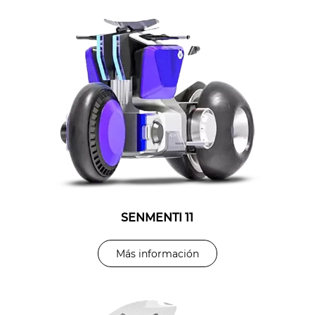
SENMENTI 11
CD5
CR5
SK3
Más información
Más información
Más información
Más información